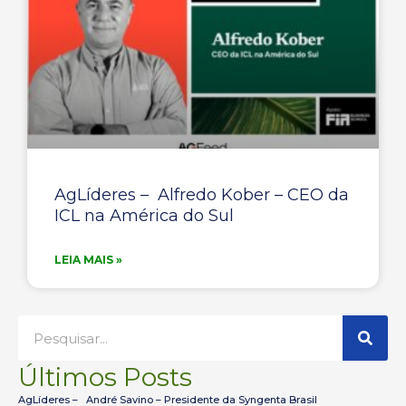
AgLíderes – Alfredo Kober – CEO da
ICL na América do Sul
LEIA MAIS »
P
P
E
e
S
Q
s
Últimos Posts
U
q
I
AgLíderes – André Savino – Presidente da Syngenta Brasil
u