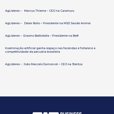
S
A
i
R
s
AgLíderes – Marcus Thieme – CEO na Caramuru
a
r
AgLíderes – Delair Bolis – Presidente na MSD Saúde Animal
AgLíderes – Erasmo Battistella – Presidente na Be8
Inseminação artificial ganha espaço nas fazendas e fortalece a
competitividade da pecuária brasileira
AgLíderes – João Marcelo Dumoncel – CEO na 3tentos