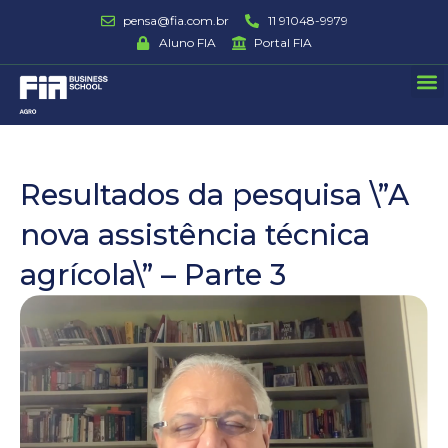
Ir
pensa@fia.com.br
11 91048-9979
para
Aluno FIA
Portal FIA
o
M
conteúdo
Resultados da pesquisa \”A
nova assistência técnica
agrícola\” – Parte 3