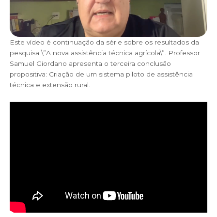
Este vídeo é continuação da série sobre os resultados da
pesquisa \”A nova assistência técnica agrícola\”. Professor
Samuel Giordano apresenta o terceira conclusão
propositiva: Criação de um sistema piloto de assistência
técnica e extensão rural.