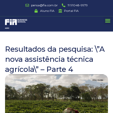
Ir
pensa@fia.com.br
11 91048-9979
para
Aluno FIA
Portal FIA
o
M
conteúdo
Resultados da pesquisa: \”A
nova assistência técnica
agrícola\” – Parte 4