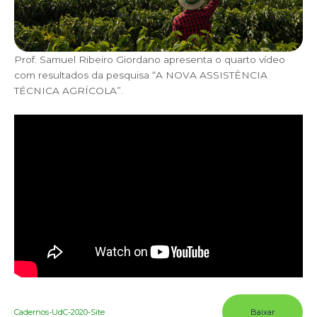
Prof. Samuel Ribeiro Giordano apresenta o quarto vídeo
com resultados da pesquisa “A NOVA ASSISTÊNCIA
TÉCNICA AGRÍCOLA”.
Cadernos-UdC-2020-Site
Baixar