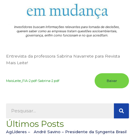
Entrevista da professora Sabrina Navarrete para Revista
Mais Leite!
MaisLeite_FIA-2.pdf-Sabrina-2.pdf
Baixar
Pesqu
Pesquisar
Últimos Posts
AgLíderes – André Savino – Presidente da Syngenta Brasil