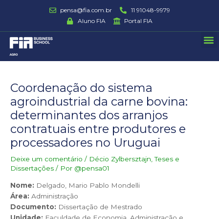
Ir
pensa@fia.com.br
11 91048-9979
para
Aluno FIA
Portal FIA
o
M
conteúdo
Post
navigation
Coordenação do sistema
agroindustrial da carne bovina:
determinantes dos arranjos
contratuais entre produtores e
processadores no Uruguai
Deixe um comentário
/
Décio Zylbersztajn
,
Teses e
Dissertações
/ Por
@pensa01
Nome:
Delgado, Mario Pablo Mondelli
Área:
Administração
Documento:
Dissertação de Mestrado
Unidade:
Faculdade de Economia, Administração e